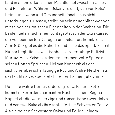
bald in einem urkomischen Machtkampf zwischen Chaos
und Perfektion. Während Oskar versucht, sich von Felix’
Reinigungswahn und Gesundheitsfanatismus nicht
unterkriegen zu lassen, treibt ihn sein neuer Mitbewohner
mit seinen neurotischen Eigenheiten in den Wahnsinn. Die
beiden liefern sich einen Schlagabtausch der Extraklasse,
der von pointierten Dialogen und Situationskomik lebt.
Zum Glück gibt es die Pokerfreunde, die das Spektakel mit
Humor begleiten: Uwe Fischbach als der ruhige Polizist
Murray, Hans Kaiser als der temperamentvolle Speed mit
seinen flotten Sprüchen, Helmut Konnerth als der
sachliche, aber scharfzüngige Roy und André Mettken als
der leicht naive, aber stets für einen Lacher gute Vinnie.
Doch die wahre Herausforderung für Oskar und Felix
kommt in Form der charmanten Nachbarinnen: Regina
Kappel als die warmherzige und romantische Gwendolyn
und Vanessa Buka als ihre schlagfertige Schwester Cecily.
Als die beiden Schwestern Oskar und Felix zu einem