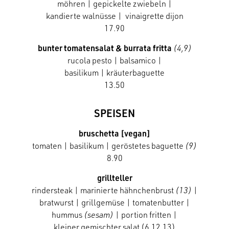
möhren | gepickelte zwiebeln |
kandierte walnüsse | vinaigrette dijon
17.90
bunter tomatensalat & burrata fritta
(4,9)
rucola pesto | balsamico |
basilikum | kräuterbaguette
13.50
SPEISEN
bruschetta [vegan]
tomaten | basilikum | geröstetes baguette
(9)
8.90
grillteller
rindersteak | marinierte hähnchenbrust
(13)
|
bratwurst |
grillgemüse | tomatenbutter |
hummus
(sesam)
|
portion fritten |
kleiner gemischter salat (6,12,13)