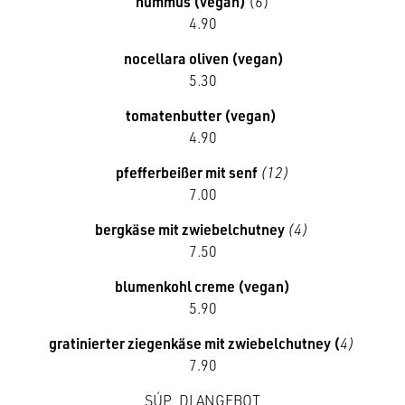
hummus
(vegan)
(6)
4.90
nocellara oliven (vegan)
5.30
tomatenbutter (vegan)
4.90
pfefferbeißer mit senf
(12)
7.00
bergkäse mit zwiebelchutney
(4)
7.50
blumenkohl creme (vegan)
5.90
gratinierter ziegenkäse mit zwiebelchutney (
4)
7.90
SÚP_DI ANGEBOT