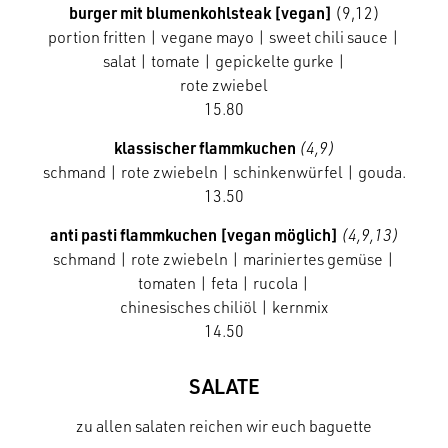
burger mit blumenkohlsteak
[vegan]
(9,12)
portion fritten |
vegane mayo | sweet chili sauce
|
salat | tomate | gepickelte gurke |
rote zwiebel
15.80
klassischer flammkuchen
(4,9)
schmand | rote zwiebeln | schinkenwürfel | gouda.
13.50
anti pasti flammkuchen
[vegan möglich]
(4,9,13)
schmand | rote zwiebeln | mariniertes gemüse |
tomaten | feta | rucola |
chinesisches chiliöl | kernmix
14.50
SALATE
zu allen salaten reichen wir euch baguette