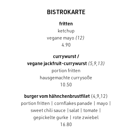
BISTROKARTE
fritten
ketchup
vegane mayo
(12)
4.90
currywurst /
vegane jackfruit-currywurst
(5,9,13)
portion fritten
hausgemachte currysoße
10.50
burger vom hähnchenbrustfilet
(4,9,12)
portion fritten | cornflakes panade | mayo |
sweet chili sauce |salat | tomate |
gepickelte gurke | rote zwiebel
16.80