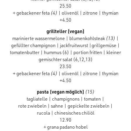
25.50
+ gebackener feta
(4)
| olivenöl | zitrone | thymian
+4.50
grillteller [vegan]
marinierte wassermelone | blumenkohlsteak
(13)
|
gefüllter champignon | jackfruitwurst |grillgemüse |
tomatenbutter | hummus (6) |
portion fritten | kleiner
gemischter salat (6,12,13)
23.50
+ gebackener feta
(4)
| olivenöl | zitrone | thymian
+4.50
pasta [vegan möglich]
(15)
tagliatelle | champignons | tomaten |
rote zwiebeln | sahne | gepickelte zwiebeln |
rucola | chinesisches chiliöl
12.90
+ grana padano hobel