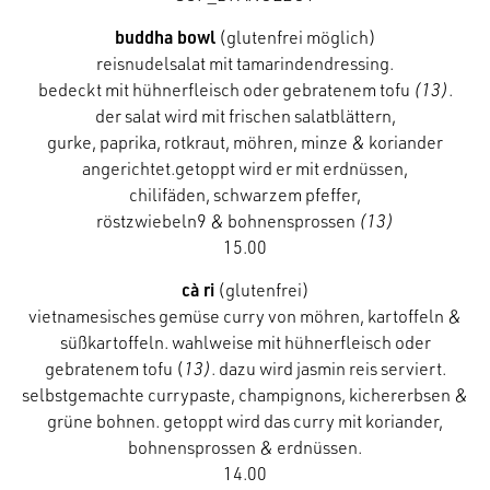
buddha bowl
(glutenfrei möglich)
reisnudelsalat mit tamarindendressing.
bedeckt mit hühnerfleisch oder gebratenem tofu
(13)
.
der salat wird mit frischen salatblättern,
gurke, paprika, rotkraut, möhren, minze & koriander
angerichtet.getoppt wird er mit erdnüssen,
chilifäden, schwarzem pfeffer,
röstzwiebeln9 & bohnensprossen
(13
)
15.00
cà ri
(glutenfrei)
vietnamesisches gemüse curry von möhren, kartoffeln &
süßkartoffeln. wahlweise mit hühnerfleisch oder
gebratenem tofu (
13)
. dazu wird jasmin reis serviert.
selbstgemachte currypaste, champignons, kichererbsen &
grüne bohnen. getoppt wird das curry mit koriander,
bohnensprossen & erdnüssen.
14.00