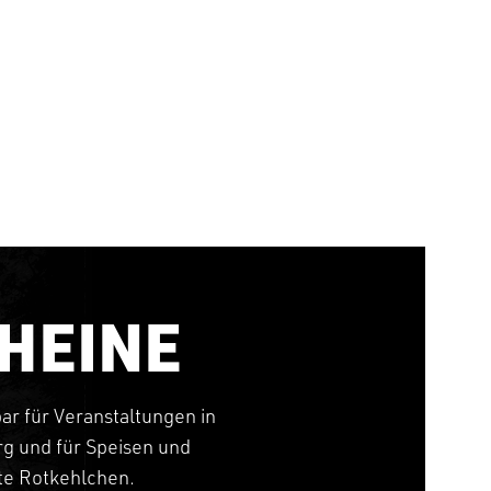
HEINE
bar für Veranstaltungen in
g und für Speisen und
tte Rotkehlchen.