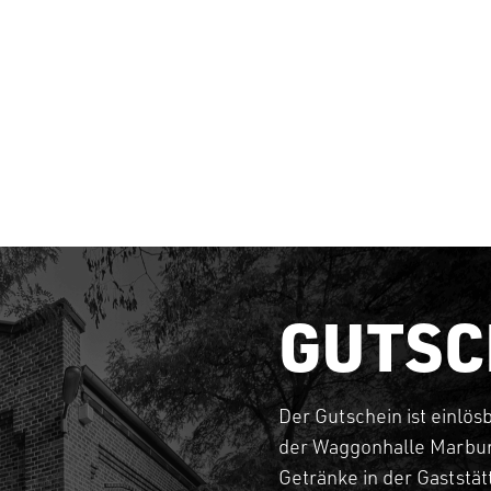
GUTSC
Der Gutschein ist einlös
der Waggonhalle Marbur
Getränke in der Gaststä