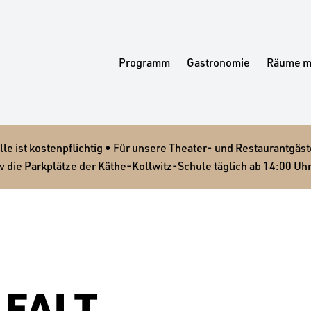
Programm
Gastronomie
Räume m
 ist kostenpflichtig • Für unsere Theater- und Restaurantgäste
v die Parkplätze der Käthe-Kollwitz-Schule täglich ab 14:00 Uhr
LFALT