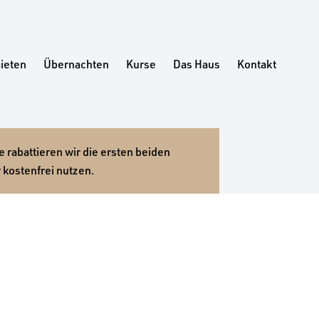
ieten
Übernachten
Kurse
Das Haus
Kontakt
 rabattieren wir die ersten beiden
 kostenfrei nutzen.