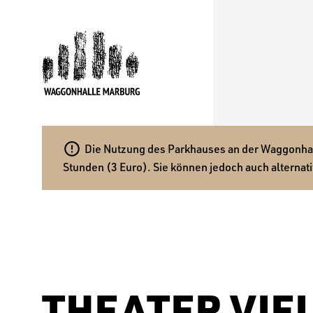

Die Nutzung des Parkhauses an der Waggonhalle
Stunden (3 Euro). Sie können jedoch auch alternati
THEATER VIE