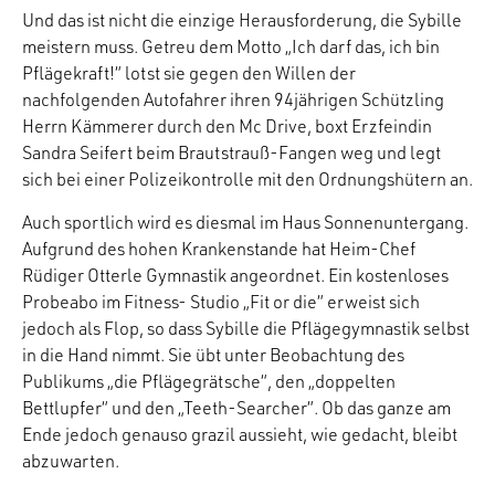
Und das ist nicht die einzige Herausforderung, die Sybille
meistern muss. Getreu dem Motto „Ich darf das, ich bin
Pflägekraft!“ lotst sie gegen den Willen der
nachfolgenden Autofahrer ihren 94jährigen Schützling
Herrn Kämmerer durch den Mc Drive, boxt Erzfeindin
Sandra Seifert beim Brautstrauß-Fangen weg und legt
sich bei einer Polizeikontrolle mit den Ordnungshütern an.
Auch sportlich wird es diesmal im Haus Sonnenuntergang.
Aufgrund des hohen Krankenstande hat Heim-Chef
Rüdiger Otterle Gymnastik angeordnet. Ein kostenloses
Probeabo im Fitness- Studio „Fit or die“ erweist sich
jedoch als Flop, so dass Sybille die Pflägegymnastik selbst
in die Hand nimmt. Sie übt unter Beobachtung des
Publikums „die Pflägegrätsche“, den „doppelten
Bettlupfer“ und den „Teeth-Searcher“. Ob das ganze am
Ende jedoch genauso grazil aussieht, wie gedacht, bleibt
abzuwarten.