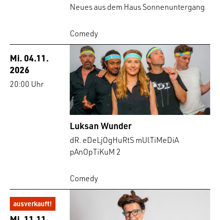
Neues aus dem Haus Sonnenuntergang
Comedy
Mi. 04.11.
2026
20:00 Uhr
Luksan Wunder
dR. eDeLjOgHuRtS mUlTiMeDiA
pAnOpTiKuM 2
Comedy
ausverkauft!
Mi. 11.11.