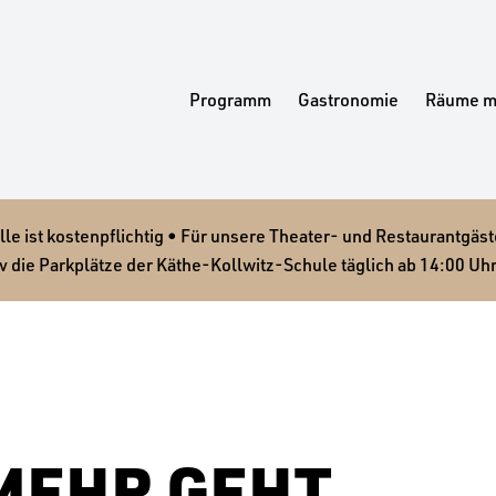
Programm
Gastronomie
Räume m
 ist kostenpflichtig • Für unsere Theater- und Restaurantgäste
v die Parkplätze der Käthe-Kollwitz-Schule täglich ab 14:00 Uhr
„MEHR GEHT