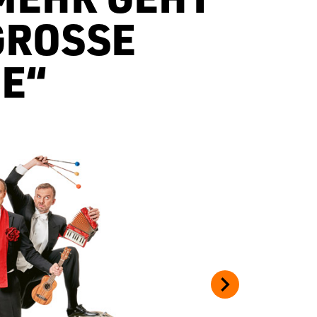
ROSSE W
“