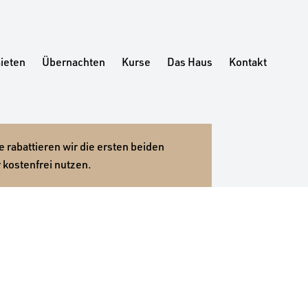
ieten
Übernachten
Kurse
Das Haus
Kontakt
 rabattieren wir die ersten beiden
 kostenfrei nutzen.