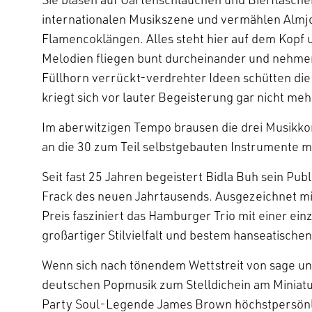
internationalen Musikszene und vermählen Almjo
Flamencoklängen. Alles steht hier auf dem Kopf 
Melodien fliegen bunt durcheinander und nehmen
Füllhorn verrückt-verdrehter Ideen schütten die
kriegt sich vor lauter Begeisterung gar nicht meh
Im aberwitzigen Tempo brausen die drei Musikk
an die 30 zum Teil selbstgebauten Instrumente m
Seit fast 25 Jahren begeistert Bidla Buh sein P
Frack des neuen Jahrtausends. Ausgezeichnet mi
Preis fasziniert das Hamburger Trio mit einer ein
großartiger Stilvielfalt und bestem hanseatische
Wenn sich nach tönendem Wettstreit von sage un
deutschen Popmusik zum Stelldichein am Miniatur
Party Soul-Legende James Brown höchstpersönl