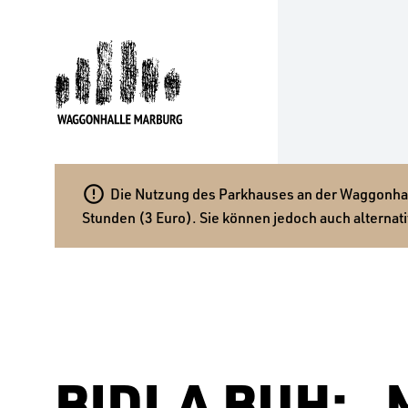

Die Nutzung des Parkhauses an der Waggonhalle
Stunden (3 Euro). Sie können jedoch auch alternati
BIDLA BUH: 