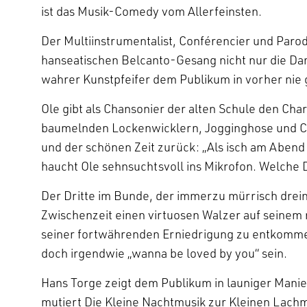
ist das Musik-Comedy vom Allerfeinsten.
Der Multiinstrumentalist, Conférencier und Paro
hanseatischen Belcanto-Gesang nicht nur die Da
wahrer Kunstpfeifer dem Publikum in vorher nie
Ole gibt als Chansonier der alten Schule den Cha
baumelnden Lockenwicklern, Jogginghose und Co
und der schönen Zeit zurück: „Als isch am Abend
haucht Ole sehnsuchtsvoll ins Mikrofon. Welche 
Der Dritte im Bunde, der immerzu mürrisch drein
Zwischenzeit einen virtuosen Walzer auf seinem
seiner fortwährenden Erniedrigung zu entkomm
doch irgendwie „wanna be loved by you“ sein.
Hans Torge zeigt dem Publikum in launiger Mani
mutiert Die Kleine Nachtmusik zur Kleinen Lachmu