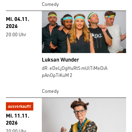
Comedy
Mi. 04.11.
2026
20:00 Uhr
Luksan Wunder
dR. eDeLjOgHuRtS mUlTiMeDiA
pAnOpTiKuM 2
Comedy
ausverkauft!
Mi. 11.11.
2026
20:00 Uhr