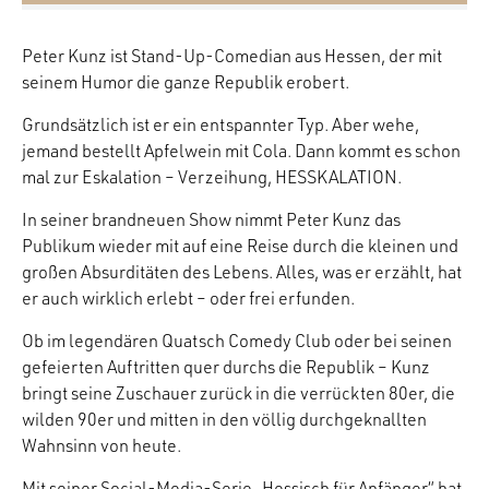
Peter Kunz ist Stand-Up-Comedian aus Hessen, der mit
seinem Humor die ganze Republik erobert.
Grundsätzlich ist er ein entspannter Typ. Aber wehe,
jemand bestellt Apfelwein mit Cola. Dann kommt es schon
mal zur Eskalation – Verzeihung, HESSKALATION.
In seiner brandneuen Show nimmt Peter Kunz das
Publikum wieder mit auf eine Reise durch die kleinen und
großen Absurditäten des Lebens. Alles, was er erzählt, hat
er auch wirklich erlebt – oder frei erfunden.
Ob im legendären Quatsch Comedy Club oder bei seinen
gefeierten Auftritten quer durchs die Republik – Kunz
bringt seine Zuschauer zurück in die verrückten 80er, die
wilden 90er und mitten in den völlig durchgeknallten
Wahnsinn von heute.
Mit seiner Social-Media-Serie „Hessisch für Anfänger“ hat