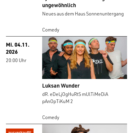
ungewöhnlich
Neues aus dem Haus Sonnenuntergang
Comedy
Mi. 04.11.
2026
20:00 Uhr
Luksan Wunder
dR. eDeLjOgHuRtS mUlTiMeDiA
pAnOpTiKuM 2
Comedy
ausverkauft!