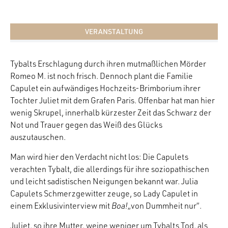
VERANSTALTUNG
Tybalts Erschlagung durch ihren mutmaßlichen Mörder
Romeo M. ist noch frisch. Dennoch plant die Familie
Capulet ein aufwändiges Hochzeits-Brimborium ihrer
Tochter Juliet mit dem Grafen Paris. Offenbar hat man hier
wenig Skrupel, innerhalb kürzester Zeit das Schwarz der
Not und Trauer gegen das Weiß des Glücks
auszutauschen.
Man wird hier den Verdacht nicht los: Die Capulets
verachten Tybalt, die allerdings für ihre soziopathischen
und leicht sadistischen Neigungen bekannt war. Julia
Capulets Schmerzgewitter zeuge, so Lady Capulet in
einem Exklusivinterview mit
Boa!
„von Dummheit nur“.
Juliet, so ihre Mutter, weine weniger um Tybalts Tod, als