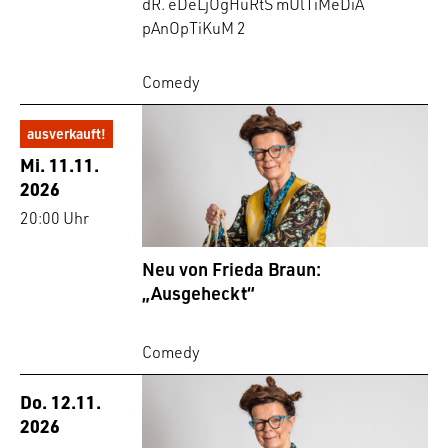
dR. eDeLjOgHuRtS mUlTiMeDiA
pAnOpTiKuM 2
Comedy
ausverkauft!
Mi. 11.11.
2026
20:00 Uhr
Neu von Frieda Braun:
„Ausgeheckt“
Comedy
Do. 12.11.
2026