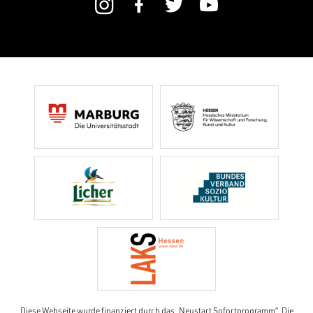
Diese Webseite wurde finanziert durch das „Neustart Sofortprogramm“. Die