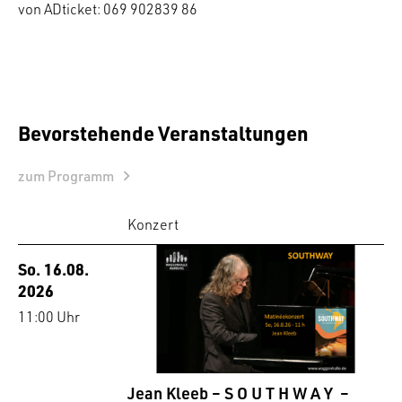
von ADticket: 069 902839 86
Bevorstehende Veranstaltungen
zum Programm
Konzert
So. 16.08.
2026
11:00 Uhr
Jean Kleeb – S O U T H W A Y –