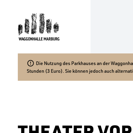

Die Nutzung des Parkhauses an der Waggonhalle
Stunden (3 Euro). Sie können jedoch auch alternati
THEATER VOR