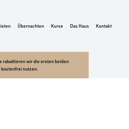
ieten
Übernachten
Kurse
Das Haus
Kontakt
 rabattieren wir die ersten beiden
 kostenfrei nutzen.