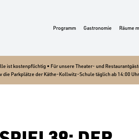
Programm
Gastronomie
Räume m
 ist kostenpflichtig • Für unsere Theater- und Restaurantgäste
v die Parkplätze der Käthe-Kollwitz-Schule täglich ab 14:00 Uhr
SPIEL39: DER