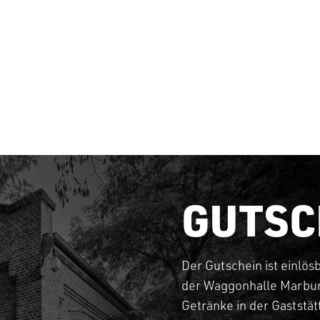
GUTSC
Der Gutschein ist einlös
der Waggonhalle Marbur
Getränke in der Gaststä