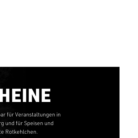
HEINE
bar für Veranstaltungen in
g und für Speisen und
tte Rotkehlchen.