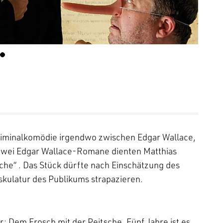
 Kriminalkomödie irgendwo zwischen Edgar Wallace,
Zwei Edgar Wallace-Romane dienten Matthias
sche“ . Das Stück dürfte nach Einschätzung des
kulatur des Publikums strapazieren.
r: Dem Frosch mit der Peitsche. Fünf Jahre ist es