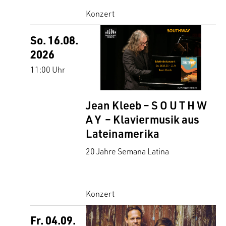
Konzert
So. 16.08.
2026
11:00 Uhr
Jean Kleeb – S O U T H W
A Y – Klaviermusik aus
Lateinamerika
20 Jahre Semana Latina
Konzert
Fr. 04.09.