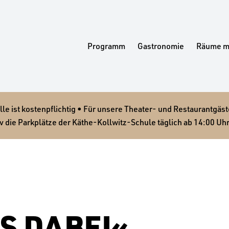
Programm
Gastronomie
Räume m
 ist kostenpflichtig • Für unsere Theater- und Restaurantgäste
v die Parkplätze der Käthe-Kollwitz-Schule täglich ab 14:00 Uhr
S DABEI«