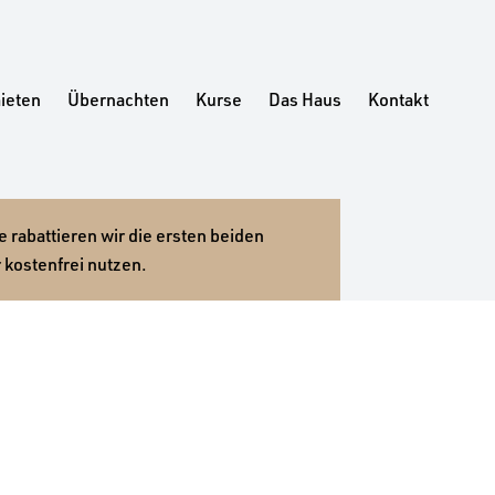
ieten
Übernachten
Kurse
Das Haus
Kontakt
 rabattieren wir die ersten beiden
 kostenfrei nutzen.