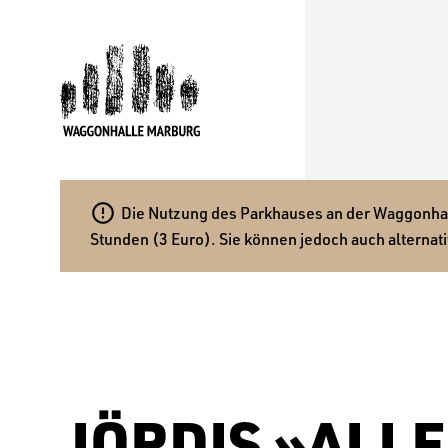

Die Nutzung des Parkhauses an der Waggonhalle
Stunden (3 Euro). Sie können jedoch auch alternati
JÖRDIS »ALLE