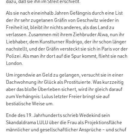
dazu, daß sie ihn im Streit erschießt.
Als sie nach eineinhalb Jahren Gefängnis durch eine List
der ihr sehr zugetanen Gräfin von Geschwitz wieder in
Freiheit ist, bleibt ihr nichts anderes, als das Land zu
verlassen. Zusammen mit ihrem Ziehbruder Alwa, nun ihr
Liebhaber, dem Kunstturner Rodrigo, der ihr schon länger
nachstellt, und der Gräfin versteckt sie sich in Paris vor der
Polizei. Als man ihr dort auf die Spur kommt, flieht sie nach
London.
Um irgendwie an Geld zu gelangen, versucht sie in einer
Dachwohnung ihr Glück als Prostituierte. Was kurzzeitig
aber das bloße Überleben sichert, wird ihr gleich darauf
zum Verhängnis: Lulus letzter Freier bringt sie auf
bestialische Weise um.
Ende des 19. Jahrhunderts schrieb Wedekind sein
Skandaldrama LULU über die Frau als Projektionsfläche
männlicher und gesellschaftlicher Ansprüche – und schuf