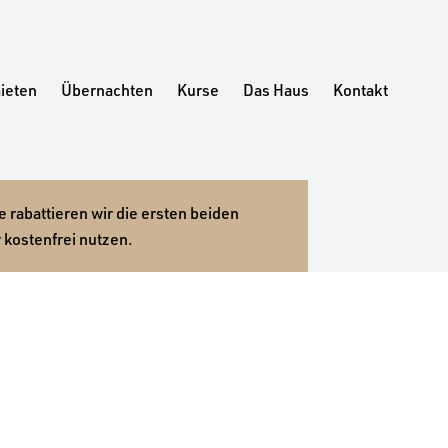
ieten
Übernachten
Kurse
Das Haus
Kontakt
 rabattieren wir die ersten beiden
 kostenfrei nutzen.