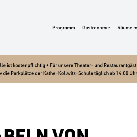
Programm
Gastronomie
Räume m
 ist kostenpflichtig • Für unsere Theater- und Restaurantgäste
v die Parkplätze der Käthe-Kollwitz-Schule täglich ab 14:00 Uhr
ABELN VON