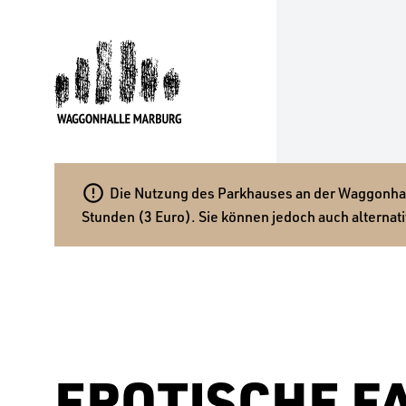

Die Nutzung des Parkhauses an der Waggonhalle
Stunden (3 Euro). Sie können jedoch auch alternati
EROTISCHE F