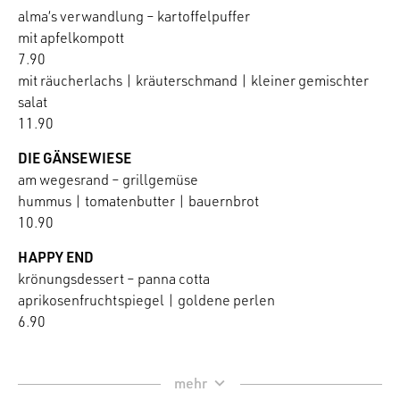
alma‘s verwandlung – kartoffelpuffer
mit apfelkompott
7.90
mit räucherlachs | kräuterschmand | kleiner gemischter
salat
11.90
DIE GÄNSEWIESE
am wegesrand – grillgemüse
hummus | tomatenbutter | bauernbrot
10.90
HAPPY END
krönungsdessert – panna cotta
aprikosenfruchtspiegel | goldene perlen
6.90