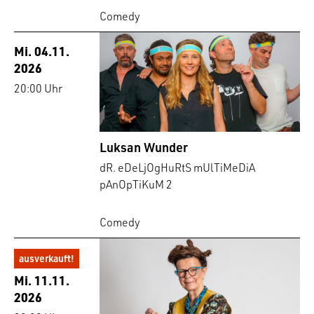
Comedy
Mi. 04.11.
2026
20:00 Uhr
Luksan Wunder
dR. eDeLjOgHuRtS mUlTiMeDiA
pAnOpTiKuM 2
Comedy
ausverkauft!
Mi. 11.11.
2026