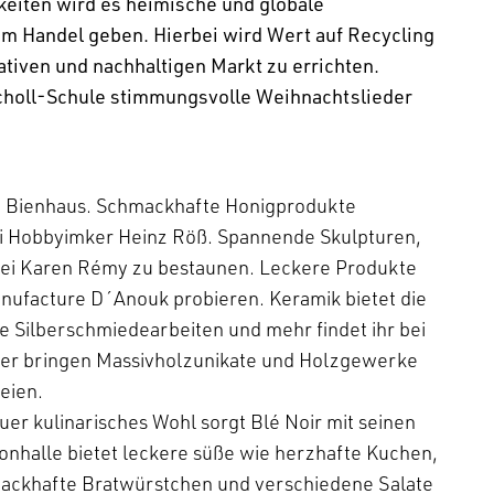
eiten wird es heimische und globale
em Handel geben. Hierbei wird Wert auf Recycling
ativen und nachhaltigen Markt zu errichten.
choll-Schule stimmungsvolle Weihnachtslieder
ne Bienhaus. Schmackhafte Honigprodukte
ei Hobbyimker Heinz Röß. Spannende Skulpturen,
 bei Karen Rémy zu bestaunen. Leckere Produkte
Manufacture D´Anouk probieren. Keramik bietet die
e Silberschmiedearbeiten und mehr findet ihr bei
der bringen Massivholzunikate und Holzgewerke
reien.
er kulinarisches Wohl sorgt Blé Noir mit seinen
onhalle bietet leckere süße wie herzhafte Kuchen,
ackhafte Bratwürstchen und verschiedene Salate