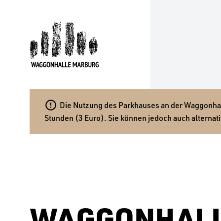

Die Nutzung des Parkhauses an der Waggonhalle
Stunden (3 Euro). Sie können jedoch auch alternati
WAGGONHALL