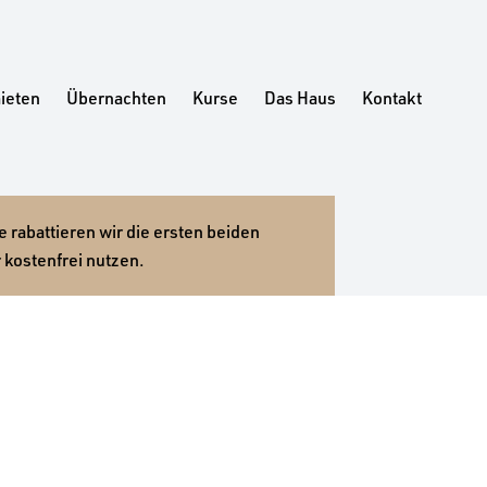
ieten
Übernachten
Kurse
Das Haus
Kontakt
 rabattieren wir die ersten beiden
 kostenfrei nutzen.