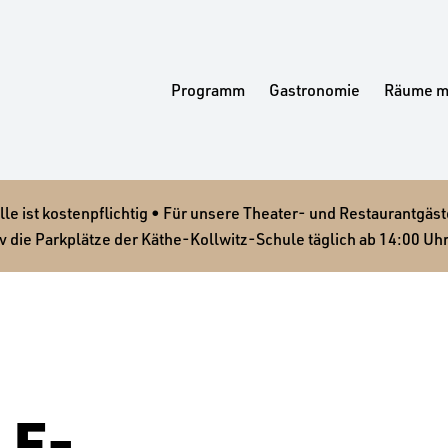
Programm
Gastronomie
Räume m
 ist kostenpflichtig • Für unsere Theater- und Restaurantgäste
v die Parkplätze der Käthe-Kollwitz-Schule täglich ab 14:00 Uhr
E-