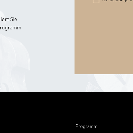
ert Sie
sprogramm.
Programm