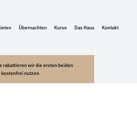
ieten
Übernachten
Kurse
Das Haus
Kontakt
 rabattieren wir die ersten beiden
 kostenfrei nutzen.