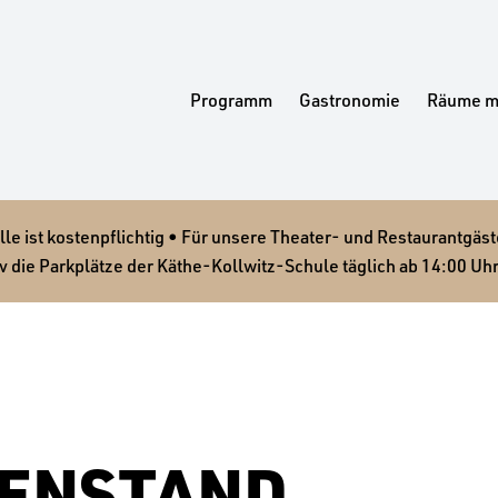
Programm
Gastronomie
Räume m
 ist kostenpflichtig • Für unsere Theater- und Restaurantgäste
v die Parkplätze der Käthe-Kollwitz-Schule täglich ab 14:00 Uhr
GENSTAND