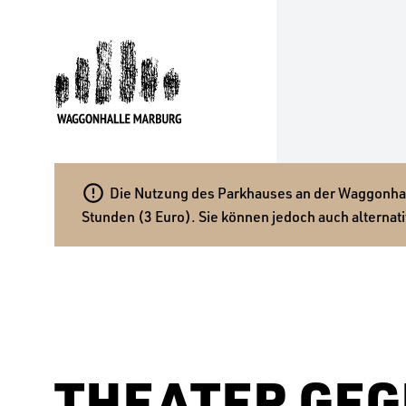

Die Nutzung des Parkhauses an der Waggonhalle
Stunden (3 Euro). Sie können jedoch auch alternati
THEATER GE