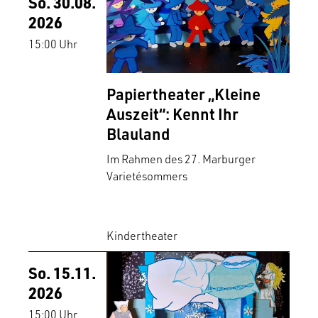
So. 30.08.
2026
15:00 Uhr
Papiertheater „Kleine
Auszeit“: Kennt Ihr
Blauland
Im Rahmen des 27. Marburger
Varietésommers
Kindertheater
So. 15.11.
2026
15:00 Uhr