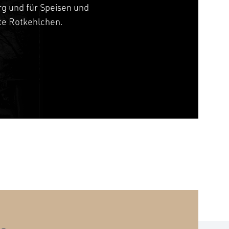
g und für Speisen und
tte Rotkehlchen.