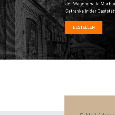
der Waggonhalle Marbur
Getränke in der Gaststä
BESTELLEN