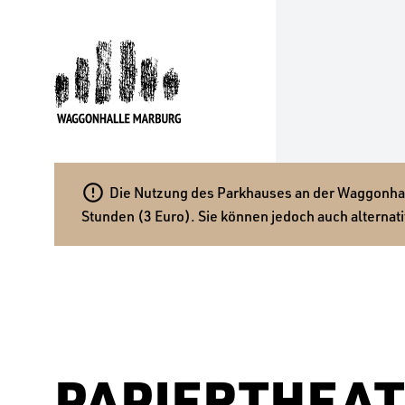

Die Nutzung des Parkhauses an der Waggonhalle
Stunden (3 Euro). Sie können jedoch auch alternati
PAPIERTHEAT