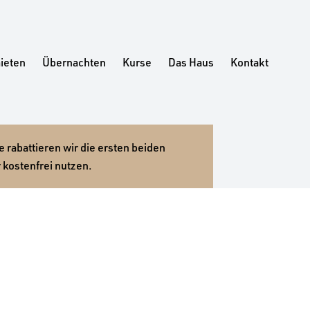
ieten
Übernachten
Kurse
Das Haus
Kontakt
 rabattieren wir die ersten beiden
 kostenfrei nutzen.