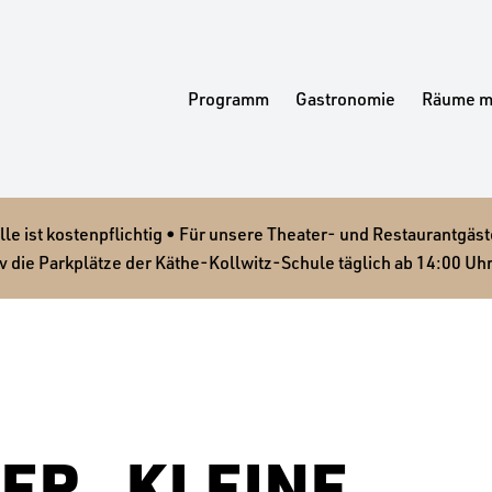
Programm
Gastronomie
Räume m
 ist kostenpflichtig • Für unsere Theater- und Restaurantgäste
v die Parkplätze der Käthe-Kollwitz-Schule täglich ab 14:00 Uhr
ER „KLEINE