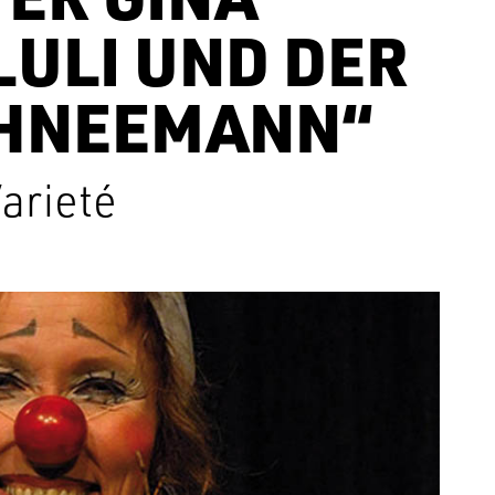
LULI UND DER
CHNEEMANN“
arieté