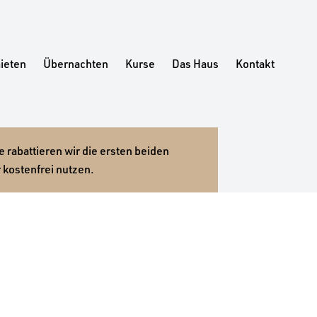
ieten
Übernachten
Kurse
Das Haus
Kontakt
 rabattieren wir die ersten beiden
 kostenfrei nutzen.