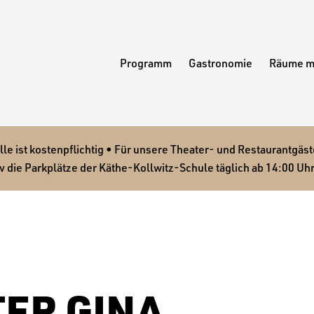
Programm
Gastronomie
Räume m
 ist kostenpflichtig • Für unsere Theater- und Restaurantgäste
v die Parkplätze der Käthe-Kollwitz-Schule täglich ab 14:00 Uhr
ER GINA