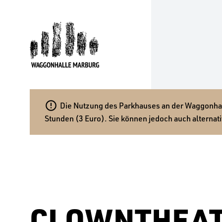

Die Nutzung des Parkhauses an der Waggonhalle
Stunden (3 Euro). Sie können jedoch auch alternati
CLOWNTHEAT