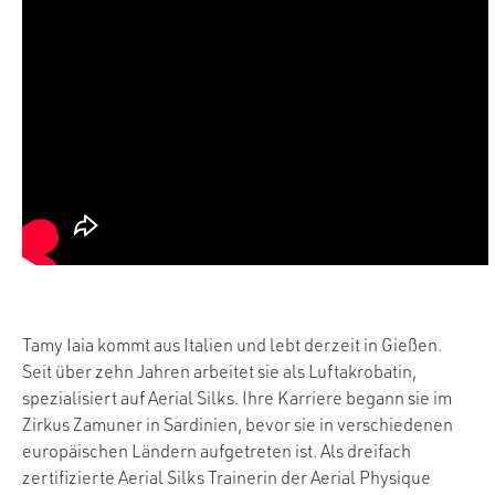
Tamy Iaia kommt aus Italien und lebt derzeit in Gießen.
Seit über zehn Jahren arbeitet sie als Luftakrobatin,
spezialisiert auf Aerial Silks. Ihre Karriere begann sie im
Zirkus Zamuner in Sardinien, bevor sie in verschiedenen
europäischen Ländern aufgetreten ist. Als dreifach
zertifizierte Aerial Silks Trainerin der Aerial Physique