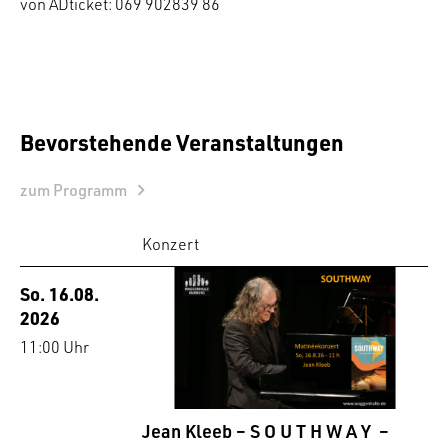
von ADticket: 069 902839 86
Bevorstehende Veranstaltungen
zum Programm
Konzert
So. 16.08.
2026
11:00 Uhr
Jean Kleeb – S O U T H W A Y –