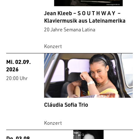
Jean Kleeb – S O U T H W A Y –
Klaviermusik aus Lateinamerika
20 Jahre Semana Latina
Konzert
Mi. 02.09.
2026
20:00 Uhr
Cláudia Sofia Trio
Konzert
Do. 03.09.