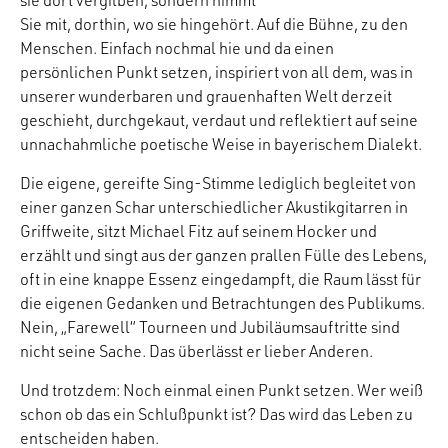
sie dort vergilben, sondern nimmt
Sie mit, dorthin, wo sie hingehört. Auf die Bühne, zu den
Menschen. Einfach nochmal hie und da einen
persönlichen Punkt setzen, inspiriert von all dem, was in
unserer wunderbaren und grauenhaften Welt derzeit
geschieht, durchgekaut, verdaut und reflektiert auf seine
unnachahmliche poetische Weise in bayerischem Dialekt.
Die eigene, gereifte Sing-Stimme lediglich begleitet von
einer ganzen Schar unterschiedlicher Akustikgitarren in
Griffweite, sitzt Michael Fitz auf seinem Hocker und
erzählt und singt aus der ganzen prallen Fülle des Lebens,
oft in eine knappe Essenz eingedampft, die Raum lässt für
die eigenen Gedanken und Betrachtungen des Publikums.
Nein, „Farewell“ Tourneen und Jubiläumsauftritte sind
nicht seine Sache. Das überlässt er lieber Anderen.
Und trotzdem: Noch einmal einen Punkt setzen. Wer weiß
schon ob das ein Schlußpunkt ist? Das wird das Leben zu
entscheiden haben.