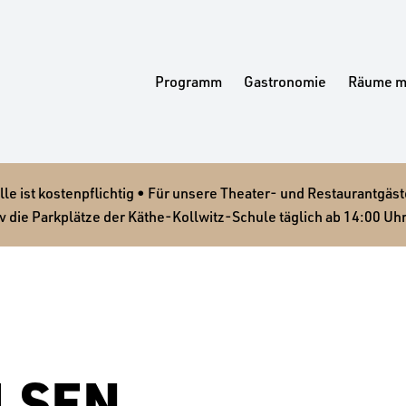
Programm
Gastronomie
Räume m
 ist kostenpflichtig • Für unsere Theater- und Restaurantgäste
v die Parkplätze der Käthe-Kollwitz-Schule täglich ab 14:00 Uhr
LSEN