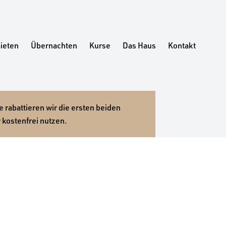
ieten
Übernachten
Kurse
Das Haus
Kontakt
 rabattieren wir die ersten beiden
 kostenfrei nutzen.