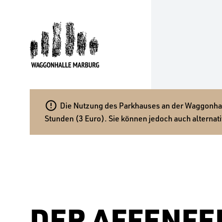

Die Nutzung des Parkhauses an der Waggonhalle
Stunden (3 Euro). Sie können jedoch auch alternati
DER AFFENFE