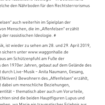
welche den Nährboden für den Rechtsterrorismus
elsen“ auch weiterhin im Spielplan der
von Menschen, die im „Affenfelsen“ erzählt
der rassistischen Ideologie. #
k, ist wieder zu sehen am 28. und 29. April 2019,
en sichern unter www.waggonhalle.de
aus am Schützenpfuhl am Fuße der
s den 1970er Jahren, gebaut auf dem Gelände des
t durch Live-Musik – Anita Naumann, Gesang,
(fiktiven) Bewohnern des „Affenfelsen“ erzählt,
ht dabei um menschliche Beziehungen,
entität – thematisch aber auch um Vorurteile,
chten sind die beiden Hauptfiguren Lupus und
egeben, wo Marie ein traumatisches Erlebnis aus