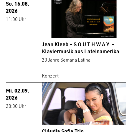
So. 16.08.
2026
11:00 Uhr
Jean Kleeb – S O U T H W A Y –
Klaviermusik aus Lateinamerika
20 Jahre Semana Latina
Konzert
Mi. 02.09.
2026
20:00 Uhr
Cláudia Sofia Trio