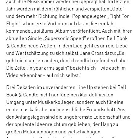
auch ihre Musik immer wieder neu geprägt hat. Im letzten
Jahr wurden mit dem fröhlichen und verspielten „Gold“
und dem mehr Richtung Indie-Pop angelegten „Fight For
Flight“ schon erste Vorboten auf das in diesem Jahr
kommende Jubiläums-Album veröffentlicht. Auch mit ihrer
aktuellen Single „Supersonic Speed“ eröffnen Bell Book
& Candle neue Welten. In dem Lied geht es um die Liebe
und Wertschätzung zu sich selbst. Jana Gross dazu: „Es
geht nicht um jemanden, den ich endlich gefunden habe.
Die Zeile „in your arms again“ bezieht sich – wie auch im
Video erkennbar – auf mich selbst.“
Drei Dekaden im unveränderten Line Up stehen bei Bell
Book & Candle nicht nur für einen klar definierten
Umgang unter Musikerkollegen, sondern auch für eine
echte musikalische und menschliche Freundschaft. Aus
den Anfangstagen sind die ungebremste Leidenschaft und
der opulente Ideenreichtum geblieben, der Hang zu
großen Melodienbögen und vielschichtigen