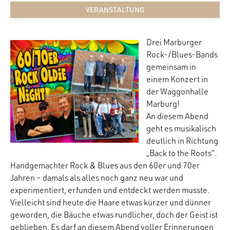
VERANSTALTUNG
Drei Marburger
Rock-/Blues-Bands
gemeinsam in
einem Konzert in
der Waggonhalle
Marburg!
An diesem Abend
geht es musikalisch
deutlich in Richtung
„Back to the Roots“.
Handgemachter Rock & Blues aus den 60er und 70er
Jahren – damals als alles noch ganz neu war und
experimentiert, erfunden und entdeckt werden musste.
Vielleicht sind heute die Haare etwas kürzer und dünner
geworden, die Bäuche etwas rundlicher, doch der Geist ist
geblieben. Es darf an diesem Abend voller Erinnerungen