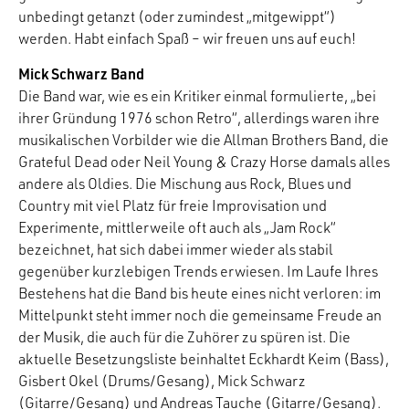
unbedingt getanzt (oder zumindest „mitgewippt“)
werden. Habt einfach Spaß – wir freuen uns auf euch!
Mick Schwarz Band
Die Band war, wie es ein Kritiker einmal formulierte, „bei
ihrer Gründung 1976 schon Retro“, allerdings waren ihre
musikalischen Vorbilder wie die Allman Brothers Band, die
Grateful Dead oder Neil Young & Crazy Horse damals alles
andere als Oldies. Die Mischung aus Rock, Blues und
Country mit viel Platz für freie Improvisation und
Experimente, mittlerweile oft auch als „Jam Rock“
bezeichnet, hat sich dabei immer wieder als stabil
gegenüber kurzlebigen Trends erwiesen. Im Laufe Ihres
Bestehens hat die Band bis heute eines nicht verloren: im
Mittelpunkt steht immer noch die gemeinsame Freude an
der Musik, die auch für die Zuhörer zu spüren ist. Die
aktuelle Besetzungsliste beinhaltet Eckhardt Keim (Bass),
Gisbert Okel (Drums/Gesang), Mick Schwarz
(Gitarre/Gesang) und Andreas Tauche (Gitarre/Gesang).