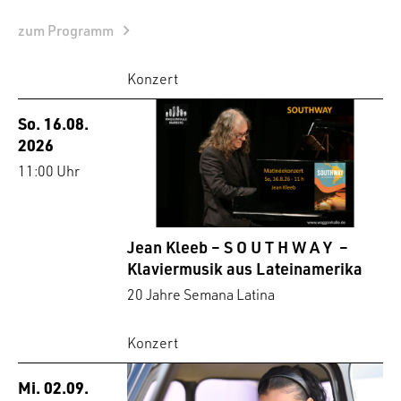
zum Programm
Konzert
So. 16.08.
2026
11:00 Uhr
Jean Kleeb – S O U T H W A Y –
Klaviermusik aus Lateinamerika
20 Jahre Semana Latina
Konzert
Mi. 02.09.