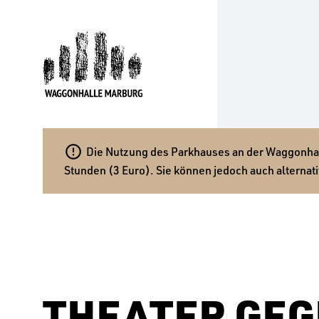

Die Nutzung des Parkhauses an der Waggonhalle
Stunden (3 Euro). Sie können jedoch auch alternati
THEATER GEG