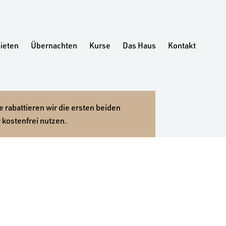
ieten
Übernachten
Kurse
Das Haus
Kontakt
 rabattieren wir die ersten beiden
 kostenfrei nutzen.