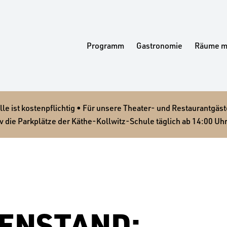
Programm
Gastronomie
Räume m
 ist kostenpflichtig • Für unsere Theater- und Restaurantgäste
v die Parkplätze der Käthe-Kollwitz-Schule täglich ab 14:00 Uhr
ENSTAND: