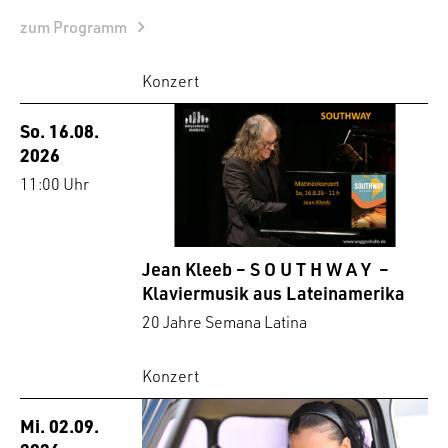
zum Programm
Konzert
So. 16.08.
2026
11:00 Uhr
Jean Kleeb – S O U T H W A Y –
Klaviermusik aus Lateinamerika
20 Jahre Semana Latina
Konzert
Mi. 02.09.