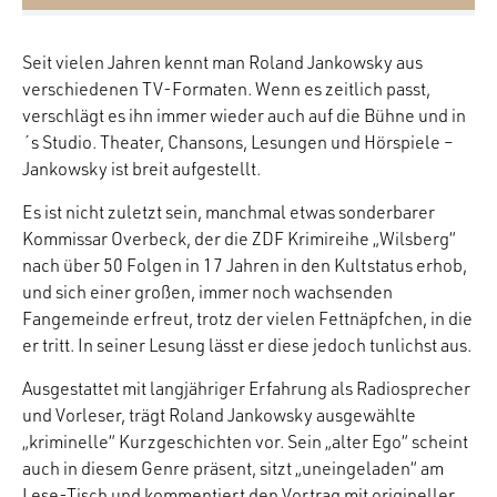
Seit vielen Jahren kennt man Roland Jankowsky aus
verschiedenen TV-Formaten. Wenn es zeitlich passt,
verschlägt es ihn immer wieder auch auf die Bühne und in
´s Studio. Theater, Chansons, Lesungen und Hörspiele –
Jankowsky ist breit aufgestellt.
Es ist nicht zuletzt sein, manchmal etwas sonderbarer
Kommissar Overbeck, der die ZDF Krimireihe „Wilsberg“
nach über 50 Folgen in 17 Jahren in den Kultstatus erhob,
und sich einer großen, immer noch wachsenden
Fangemeinde erfreut, trotz der vielen Fettnäpfchen, in die
er tritt. In seiner Lesung lässt er diese jedoch tunlichst aus.
Ausgestattet mit langjähriger Erfahrung als Radiosprecher
und Vorleser, trägt Roland Jankowsky ausgewählte
„kriminelle“ Kurzgeschichten vor. Sein „alter Ego“ scheint
auch in diesem Genre präsent, sitzt „uneingeladen“ am
Lese-Tisch und kommentiert den Vortrag mit origineller