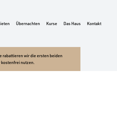
ieten
Übernachten
Kurse
Das Haus
Kontakt
 rabattieren wir die ersten beiden
 kostenfrei nutzen.