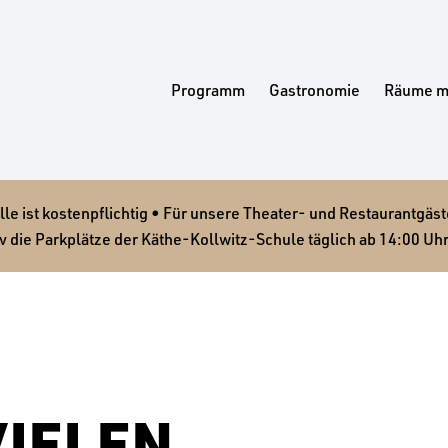
Programm
Gastronomie
Räume m
 ist kostenpflichtig • Für unsere Theater- und Restaurantgäste
v die Parkplätze der Käthe-Kollwitz-Schule täglich ab 14:00 Uhr
VIELEN