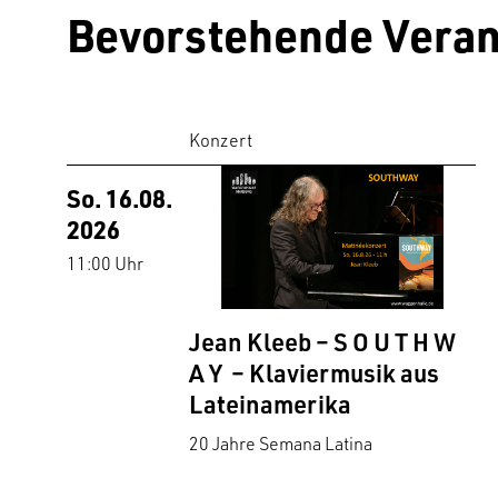
Bevorstehende Veran
Konzert
So. 16.08.
2026
11:00 Uhr
Jean Kleeb – S O U T H W
A Y – Klaviermusik aus
Lateinamerika
20 Jahre Semana Latina