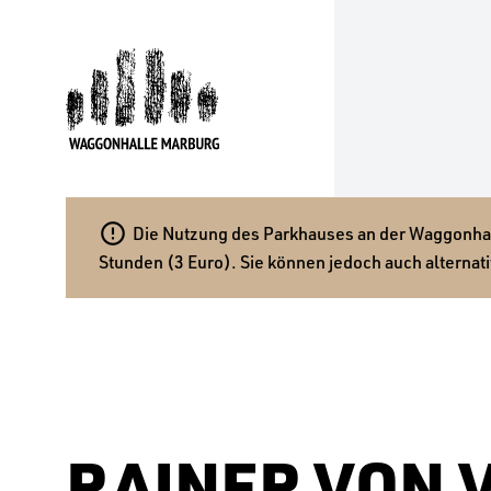

Die Nutzung des Parkhauses an der Waggonhalle
Stunden (3 Euro). Sie können jedoch auch alternati
RAINER VON 