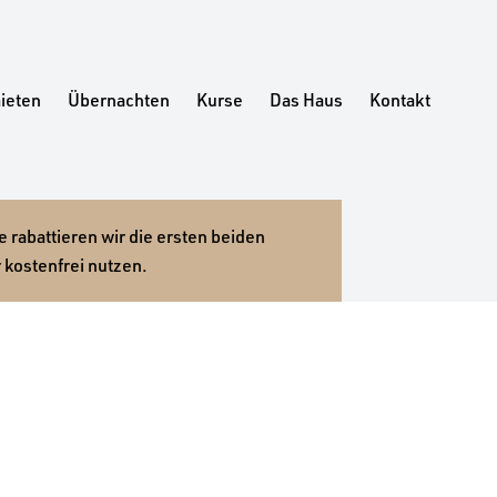
ieten
Übernachten
Kurse
Das Haus
Kontakt
 rabattieren wir die ersten beiden
 kostenfrei nutzen.