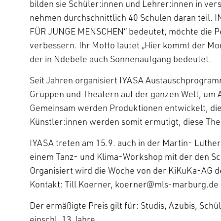
bilden sie Schüler:innen und Lehrer:innen in ve
nehmen durchschnittlich 40 Schulen daran teil
FÜR JUNGE MENSCHEN“ bedeutet, möchte die Pe
verbessern. Ihr Motto lautet „Hier kommt der M
der in Ndebele auch Sonnenaufgang bedeutet.
Seit Jahren organisiert IYASA Austauschprogra
Gruppen und Theatern auf der ganzen Welt, um 
Gemeinsam werden Produktionen entwickelt, die 
Künstler:innen werden somit ermutigt, diese T
IYASA treten am 15.9. auch in der Martin- Luther
einem Tanz- und Klima-Workshop mit der den Sc
Organisiert wird die Woche von der KiKuKa-AG d
Kontakt: Till Koerner, koerner@mls-marburg.de
Der ermäßigte Preis gilt für: Studis, Azubis, Sch
einschl. 13 Jahre