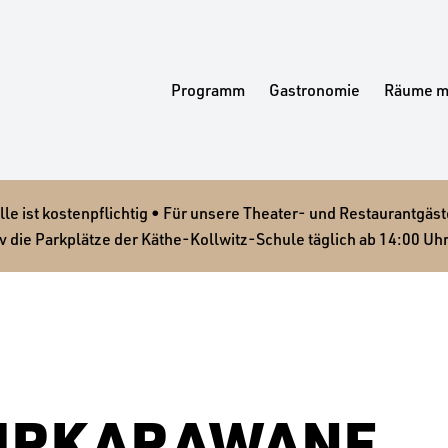
Programm
Gastronomie
Räume m
 ist kostenpflichtig • Für unsere Theater- und Restaurantgäste
v die Parkplätze der Käthe-Kollwitz-Schule täglich ab 14:00 Uhr
URKARAWANE