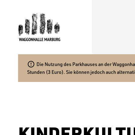

Die Nutzung des Parkhauses an der Waggonhalle
Stunden (3 Euro). Sie können jedoch auch alternati
KINDERKULT