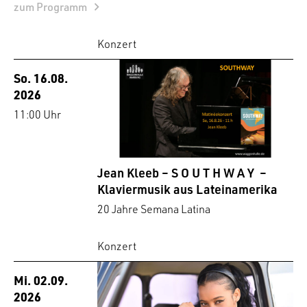
zum Programm
Konzert
So. 16.08.
2026
11:00 Uhr
Jean Kleeb – S O U T H W A Y –
Klaviermusik aus Lateinamerika
20 Jahre Semana Latina
Konzert
Mi. 02.09.
2026