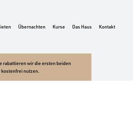
ieten
Übernachten
Kurse
Das Haus
Kontakt
 rabattieren wir die ersten beiden
 kostenfrei nutzen.