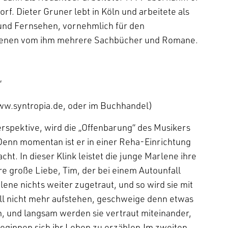
rf. Dieter Gruner lebt in Köln und arbeitete als
 und Fernsehen, vornehmlich für den
chienen vom ihm mehrere Sachbücher und Romane.
“
w.syntropia.de, oder im Buchhandel)
erspektive, wird die „Offenbarung“ des Musikers
 Denn momentan ist er in einer Reha-Einrichtung
ht. In dieser Klink leistet die junge Marlene ihre
re große Liebe, Tim, der bei einem Autounfall
rlene nichts weiter zugetraut, und so wird sie mit
ill nicht mehr aufstehen, geschweige denn etwas
, und langsam werden sie vertraut miteinander,
 beginnen sich ihr Leben zu erzählen.Im zweiten