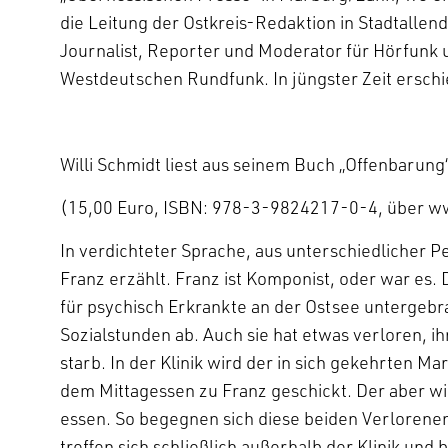
die Leitung der Ostkreis-Redaktion in Stadtallendo
Journalist, Reporter und Moderator für Hörfunk
Westdeutschen Rundfunk. In jüngster Zeit ers
Willi Schmidt liest aus seinem Buch „Offenbarung
(15,00 Euro, ISBN: 978-3-9824217-0-4, über ww
In verdichteter Sprache, aus unterschiedlicher P
Franz erzählt. Franz ist Komponist, oder war es.
für psychisch Erkrankte an der Ostsee untergebrac
Sozialstunden ab. Auch sie hat etwas verloren, ih
starb. In der Klinik wird der in sich gekehrten Ma
dem Mittagessen zu Franz geschickt. Der aber w
essen. So begegnen sich diese beiden Verlorenen
treffen sich schließlich außerhalb der Klinik und