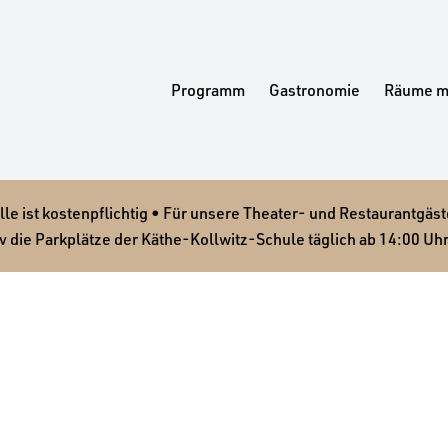
Programm
Gastronomie
Räume m
 ist kostenpflichtig • Für unsere Theater- und Restaurantgäste
v die Parkplätze der Käthe-Kollwitz-Schule täglich ab 14:00 Uhr
-