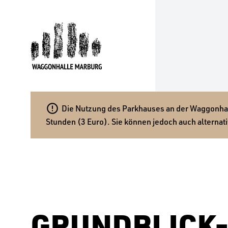

Die Nutzung des Parkhauses an der Waggonhalle
Stunden (3 Euro). Sie können jedoch auch alternati
GRUNDBLICK