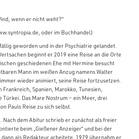
Wind, wenn er nicht weht?“
w.syntropia.de, oder im Buchhandel)
fällig geworden und in der Psychiatrie gelandet.
ertsachen beginnt er 2019 eine Reise an die Orte
wischen geschiedenen Ehe mit Hermine besucht
sichtbaren Mann im weißen Anzug namens Walter
 immer wieder animiert, seine Reise fortzusetzen.
h Frankreich, Spanien, Marokko, Tunesien,
ie Türkei. Das Mare Nostrum – ein Meer, drei
von Pauls Reise zu sich selbst.
 Nach dem Abitur schrieb er zunächst als freier
lontierte beim „Gießener Anzeiger“ und bei der
 dann als Redakteur arbeitete. 1979 übernahm er