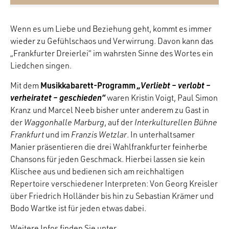
Wenn es um Liebe und Beziehung geht, kommt es immer
wieder zu Gefühlschaos und Verwirrung. Davon kann das
„Frankfurter Dreierlei“ im wahrsten Sinne des Wortes ein
Liedchen singen.
Musikkabarett-Programm
„Verliebt – verlobt –
Mit dem
verheiratet – geschieden“
waren Kristin Voigt, Paul Simon
Kranz und Marcel Neeb bisher unter anderem zu Gast in
der
Waggonhalle Marburg
, auf der
Interkulturellen Bühne
Frankfurt
und im
Franzis Wetzlar
. In unterhaltsamer
Manier präsentieren die drei Wahlfrankfurter feinherbe
Chansons für jeden Geschmack. Hierbei lassen sie kein
Klischee aus und bedienen sich am reichhaltigen
Repertoire verschiedener Interpreten: Von Georg Kreisler
über Friedrich Holländer bis hin zu Sebastian Krämer und
Bodo Wartke ist für jeden etwas dabei.
Weitere Infos finden Sie unter