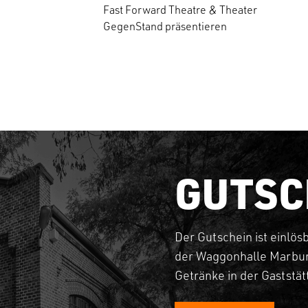
Fast Forward Theatre & Theater
GegenStand präsentieren
GUTSC
Der Gutschein ist einlös
der Waggonhalle Marbur
Getränke in der Gaststä