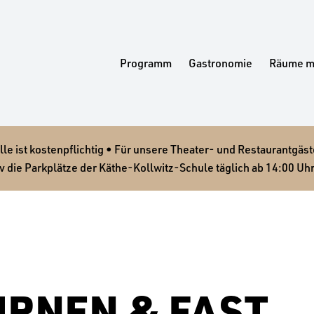
Programm
Gastronomie
Räume m
 ist kostenpflichtig • Für unsere Theater- und Restaurantgäste
v die Parkplätze der Käthe-Kollwitz-Schule täglich ab 14:00 Uhr
IRNEN & FAST