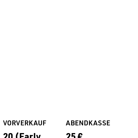
VORVERKAUF
ABENDKASSE
20 (Early
25 €