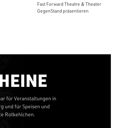
Fast Forward Theatre & Theater
GegenStand präsentieren
HEINE
bar für Veranstaltungen in
g und für Speisen und
tte Rotkehlchen.