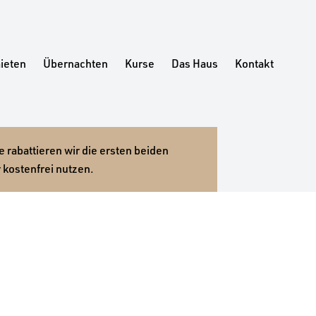
ieten
Übernachten
Kurse
Das Haus
Kontakt
 rabattieren wir die ersten beiden
 kostenfrei nutzen.