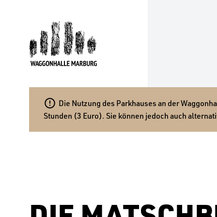

Die Nutzung des Parkhauses an der Waggonhalle
Stunden (3 Euro). Sie können jedoch auch alternati
DIE MATSCHB