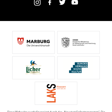
Diese Webseite wurde finanziert durch das „Neustart Sofortprogramm“. Die