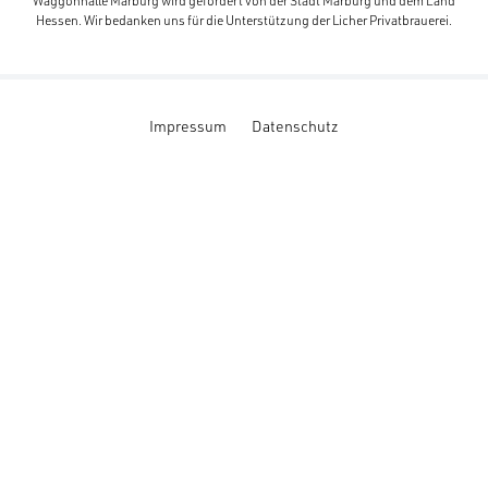
Waggonhalle Marburg wird gefördert von der Stadt Marburg und dem Land
Hessen. Wir bedanken uns für die Unterstützung der Licher Privatbrauerei.
Impressum
Datenschutz