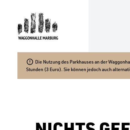

Die Nutzung des Parkhauses an der Waggonhalle
Stunden (3 Euro). Sie können jedoch auch alternati
NICHTS GE