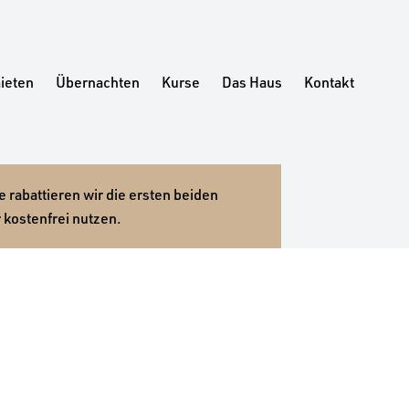
ieten
Übernachten
Kurse
Das Haus
Kontakt
 rabattieren wir die ersten beiden
 kostenfrei nutzen.