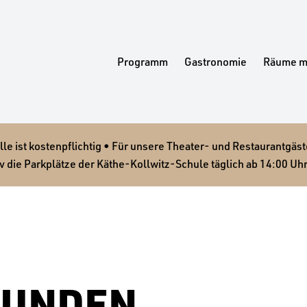
Programm
Gastronomie
Räume m
 ist kostenpflichtig • Für unsere Theater- und Restaurantgäste
v die Parkplätze der Käthe-Kollwitz-Schule täglich ab 14:00 Uhr
FUNDEN